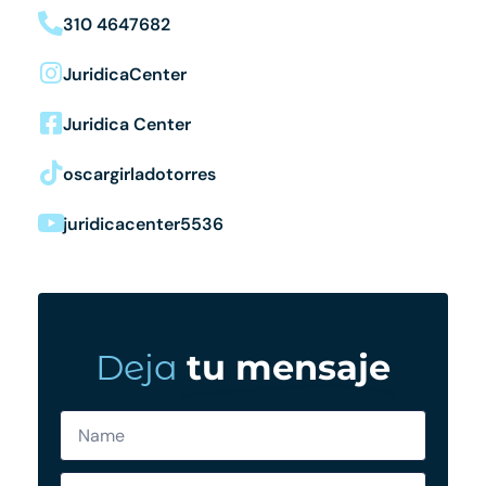
310 4647682
JuridicaCenter
Juridica Center
oscargirladotorres
juridicacenter5536
Deja
tu mensaje
N
a
m
D
e